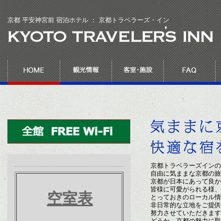
京都 平安神宮前 宿泊ホテル ： 京都トラベラーズ・イン
京都トラベラーズインの
自由に気ままな京都の旅
京都が日本にあって良か
皆様に可愛がられる様、
空室表
とっておきのローカル情
非日常的な立地をご提供
努力させていただきます
どうか、京都の魅力に取